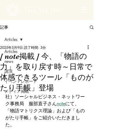
記事
Articles
2025年5月9日
読了時間: 3分
Articles
[ note掲載 ] 今、「物語の
news
力」を取り戻す時～日常で
講演
体感できるツール「ものが
イベントレポート
たり手帳」登場
メディア掲載
社）ソーシャルビジネス・ネットワー
ク事務局　服部直子さん
note
にて、
「物語マトリクス理論」および「もの
がたり手帳」をご紹介いただきまし
た。