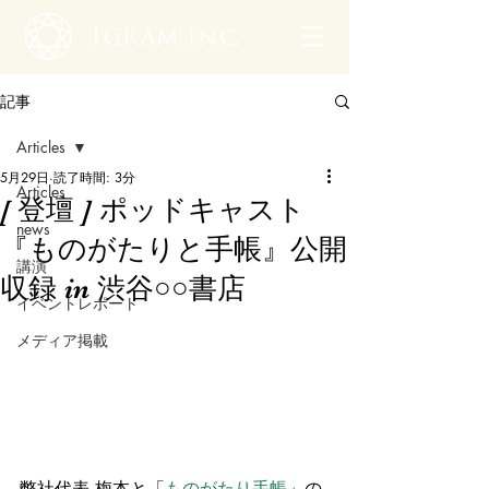
記事
Articles
5月29日
読了時間: 3分
Articles
[ 登壇 ] ポッドキャスト
news
『ものがたりと手帳』公開
講演
収録 in 渋谷○○書店
イベントレポート
メディア掲載
弊社代表 梅本と「
ものがたり手帳
」の