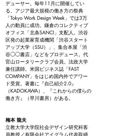
デューサー。毎年11月に開催してい
る、アジア最大規模の働き方の祭典
「Tokyo Work Design Week」では3万
人の動員に成功。鎌倉のコレクティブ
オフィス「北条SANCI」支配人。渋谷
区発の起業家育成機関「渋谷スタート
アップ大学（SSU）」、集合本屋「渋
谷◯◯書店」などをプロデュース。代
官山ロータリークラブ会員。法政大学
兼任講師。米国ビジネス誌「FAST 
COMPANY」をはじめ国内外でアワー
ド受賞。著書に『自己紹介2.0』
（KADOKAWA）、『これからの僕らの
働き方』（早川書房）がある。
梅本 龍夫
立教大学大学院社会デザイン研究科客
員教授／有限会社アイグラム代表取締