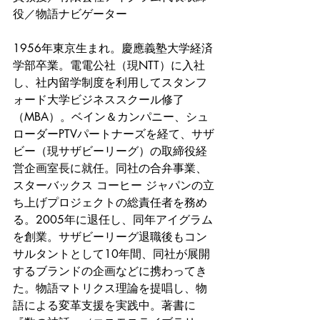
役／物語ナビゲーター
1956年東京生まれ。慶應義塾大学経済
学部卒業。電電公社（現NTT）に入社
し、社内留学制度を利用してスタンフ
ォード大学ビジネススクール修了
（MBA）。ベイン＆カンパニー、シュ
ローダーPTVパートナーズを経て、サザ
ビー（現サザビーリーグ）の取締役経
営企画室長に就任。同社の合弁事業、
スターバックス コーヒー ジャパンの立
ち上げプロジェクトの総責任者を務め
る。2005年に退任し、同年アイグラム
を創業。サザビーリーグ退職後もコン
サルタントとして10年間、同社が展開
するブランドの企画などに携わってき
た。物語マトリクス理論を提唱し、物
語による変革支援を実践中。著書に