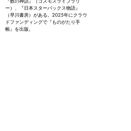
『数の神話』（コスモスライブラリ
ー）、『日本スターバックス物語』
（早川書房）がある。2025年にクラウ
ドファンディングで『ものがたり手
帳』を出版。
プログラム詳細・お申込み
news
講演
最新記事
すべて表示