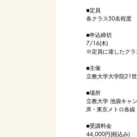
■定員
各クラス50名程度
■申込締切
7/16(木)
※定員に達したクラ
■主催
立教大学大学院21
■場所
立教大学 池袋キャンパ
JR・東京メトロ各
■受講料金
44,000円(税込み)