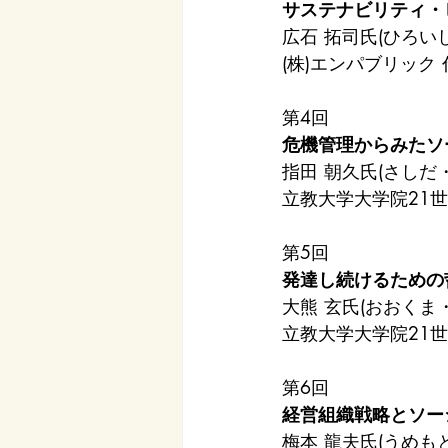
サステナビリティ・
広石 拓司氏(ひろい
(株)エンパブリック
第4回 
危機管理からみたソ
指田 朝久氏(さしだ
立教大学大学院21
第5回 
発達し続けるための
大熊 玄氏(おおくま
立教大学大学院21
第6回 
経営組織戦略とソー
梅本 龍夫氏(うめも