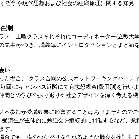
基礎をなす哲学や現代思想および社会の組織原理に関する知見
任)制
ラス、土曜クラスそれぞれにコーディネーター(立教大学
の先生)がつき、講義毎にイントロダクションとまとめ
会い
った場合、 クラス合同の公式ネットワーキングパーテ
則毎回)にキャンパス近隣にて有志懇親会(費用別)を行い
仲間との学びの振り返りや社会デザインを深く考える機
／不参加が受講効果に影響することはありませんのでご
、受講生が主体的に勉強会を継続的に開催するなど、業
ます。
場合でも、横のつながりを作れるような機会を検討中で