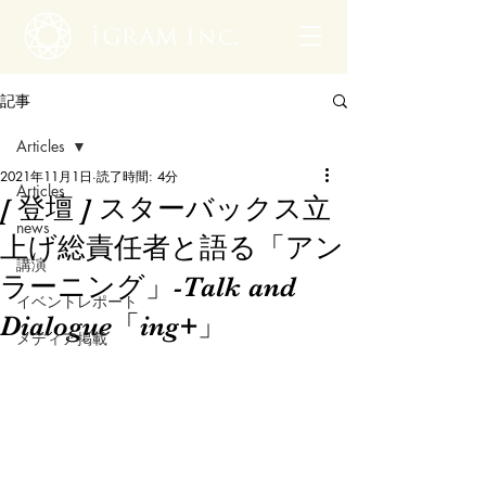
記事
Articles
2021年11月1日
読了時間: 4分
Articles
[ 登壇 ] スターバックス立
news
上げ総責任者と語る「アン
講演
ラーニング」-Talk and
イベントレポート
Dialogue「ing+」
メディア掲載