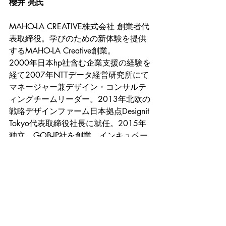
櫻井 亮氏
MAHO-LA CREATIVE株式会社 創業者代
表取締役。学びのための新体験を提供
するMAHO-LA Creative創業。
2000年日本hp社含む企業支援の経験を
経て2007年NTTデータ経営研究所にて
マネージャー兼デザイン・コンサルテ
ィングチームリーダー。2013年北欧の
戦略デザインファーム日本拠点Designit 
Tokyo代表取締役社長に就任。2015年
独立。GOB-IP社を創業、インキュベー
ション支援と仕組み作りを実践。2019
年デザイン制作会社のDX推進室長を拝
命し、GOB-IP社との合弁企業にて組織
変革を行う企業を設立。最高戦略責任
者就任。
10年間で世界39都市139社の企業と先
進的取組の対話を実施。新規ビジョン