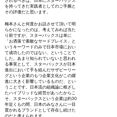
されるべきは、日本にスターバックス
を持ってきた実践者としてのご手腕と
その評価だと思います。
梅本さんと何度かお話させて頂いて明
らかになったのは、考えてみれば当た
り前ですが、スターバックスは単に
「お洒落で素敵なサードプレイス」と
いうキーワードのみで日本市場におい
て成功したのではない、ということで
した。あまり知られていないと思われ
る事実として、スターバックスが日本
進出において手を組んだサザビーリー
グという企業のもつ企業文化がこの躍
進に大きく影響しているものだ、とい
うことです。日本流の組織論に根ざし
たハイブリッドな経営があったからこ
そ、スターバックスという企業は約30
年近くもの間、日本のみなさんに一目
置かれるブランドとして存在し続けた
のだと考えられます。