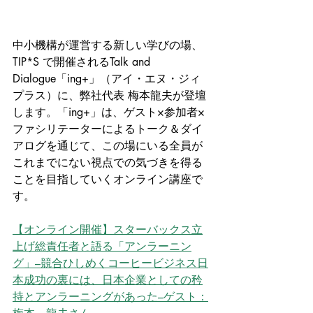
中小機構が運営する新しい学びの場、
TIP*S で開催されるTalk and 
Dialogue「ing+」（アイ・エヌ・ジィ 
プラス）に、弊社代表 梅本龍夫が登壇
します。「ing+」は、ゲスト×参加者×
ファシリテーターによるトーク＆ダイ
アログを通じて、この場にいる全員が
これまでにない視点での気づきを得る
ことを目指していくオンライン講座で
す。
【オンライン開催】スターバックス立
上げ総責任者と語る「アンラーニン
グ」–競合ひしめくコーヒービジネス日
本成功の裏には、日本企業としての矜
持とアンラーニングがあった–ゲスト：