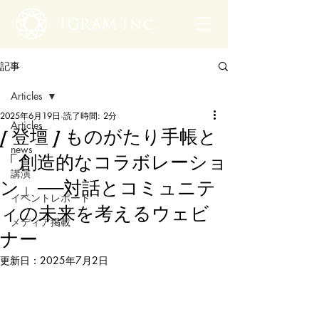
記事
Articles
2025年6月19日
読了時間: 2分
Articles
[ 登壇 ] ものがたり手帳と
news
「創造的なコラボレーショ
講演
ン」──対話とコミュニテ
イベントレポート
ィの未来を考えるウェビ
メディア掲載
ナー
更新日：
2025年7月2日