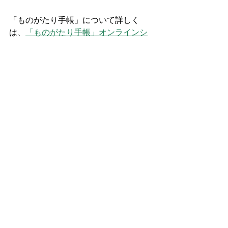
「ものがたり手帳」について詳しく
は、
「ものがたり手帳」オンラインシ
ョップ
をご覧ください。
プログラム詳細・お申込み
news
講演
最新記事
すべて表示