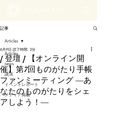
記事
Articles
6月9日
読了時間: 2分
Articles
[ 登壇 ] 【オンライン開
news
催】第7回ものがたり手帳
講演
ファンミーティング ―あ
イベントレポート
なたのものがたりをシェ
メディア掲載
アしよう！―