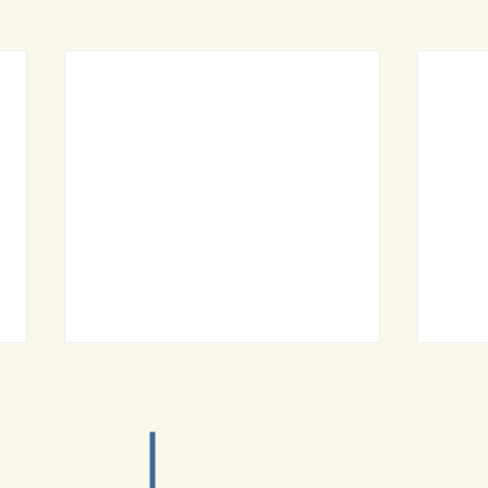
​会社概要
も
ミッション
お
​お
​代表・梅本龍夫メッセージ