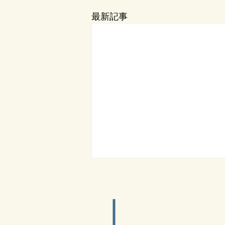
最新記事
​コンサルティング
物語マトリクス理論とは？
​組織を変える3つのシナリオ