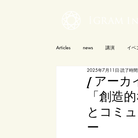
Articles
news
講演
イベ
2025年7月11日
読了時間:
[ アー
「創造的
とコミュ
ー